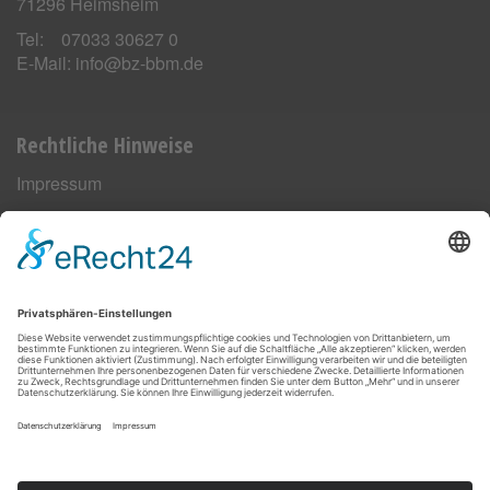
71296 Heimsheim
Tel: 07033 30627 0
E-Mail:
info@bz-bbm.de
Rechtliche Hinweise
Impressum
Datenschutz
Haftungsausschluss
AGB
Cookie-Einstellungen
Unsere Dienstleistungen
Wartung
Reparatur
Schulung
Planung